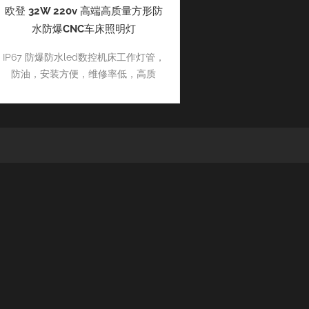
欧登 32W 220v 高端高质量方形防
水防爆CNC车床照明灯
IP67 防爆防水led数控机床工作灯管，
防油，安装方便，维修率低，高质
量，通过各种证书，保修期长。