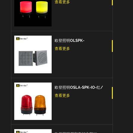
控制多色7色 5v Usb信号警示
查看更多
灯
欧登照明OLSPK-
IO/CAN/RS485信号扬声器IO
查看更多
+ RS485 + CAN报警信号
欧登照明OSLA-SPK-IO-红/
黄/蓝 信号灯闪亮爆闪的信号
查看更多
扬声器