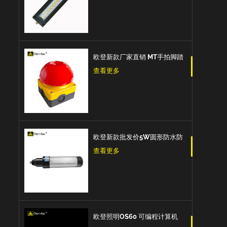
爆设备工作灯机床工作灯
欧登新款厂家直销 MT手拍脚踏
开关紧急按钮蘑菇头脚踏板自
查看更多
我复位防水和防尘紧急停止开
关
欧登新款批发价5W圆形防水防
爆防油IP67数控机床工作灯
查看更多
欧登照明OS60 可编程计算机