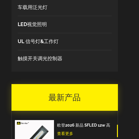
车载用泛光灯
LED视觉照明
UL 信号灯&工作灯
触摸开关调光控制器
最新产品
欧登2026 新品 SFLED 12w 高
品质出口欧洲IP67防水防油防
查看更多