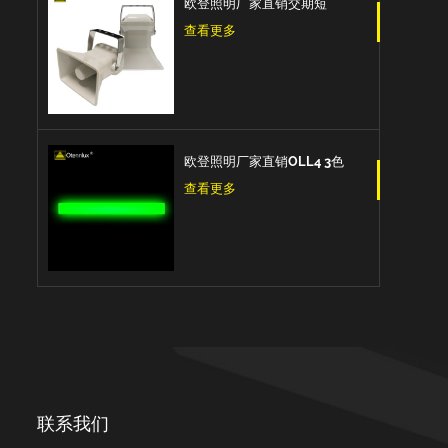
欧登照明厂家直销交期短
DOLSPK CAN/RS485/IO型
查看更多
信号扬声器
欧登照明厂家直销OLL4 3色
Led三色信号条型灯
查看更多
联系我们