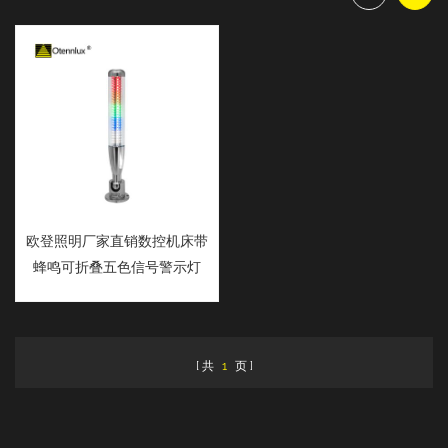
欧登照明厂家直销数控机床带
蜂鸣可折叠五色信号警示灯
共
1
页