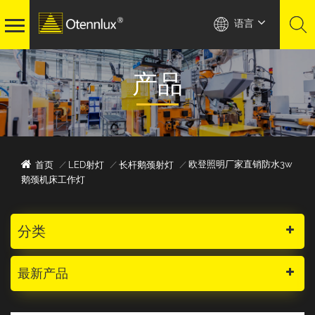
语言
产品
欧登照明厂家直销防水3w
首页
/
LED射灯
/
长杆鹅颈射灯
/
鹅颈机床工作灯
分类
最新产品