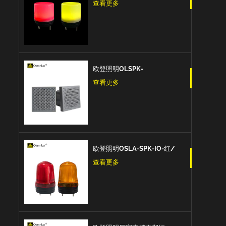
控制多色7色 5v Usb信号警示
查看更多
灯
欧登照明OLSPK-
IO/CAN/RS485信号扬声器IO
查看更多
+ RS485 + CAN报警信号
欧登照明OSLA-SPK-IO-红/
黄/蓝 信号灯闪亮爆闪的信号
查看更多
扬声器