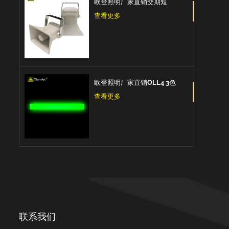
欧登照明厂家直销交期短
DOLSPK CAN/RS485/IO型
查看更多
信号扬声器
欧登照明厂家直销OLL4 3色
Led三色信号条型灯
查看更多
联系我们