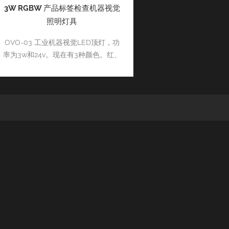
3W RGBW 产品标签检查机器视觉
照明灯具
OVO-03 工业机器视觉LED顶灯，功
率为3w和24v。现在有3种颜色。红、
绿白色。