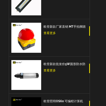
爆设备工作灯机床工作灯
欧登新款厂家直销 MT手拍脚踏
开关紧急按钮蘑菇头脚踏板自
查看更多
我复位防水和防尘紧急停止开
关
欧登新款批发价5W圆形防水防
爆防油IP67数控机床工作灯
查看更多
欧登照明OS60 可编程计算机