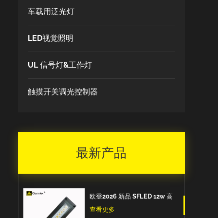
车载用泛光灯
LED视觉照明
UL 信号灯&工作灯
触摸开关调光控制器
最新产品
欧登2026 新品 SFLED 12w 高
品质出口欧洲IP67防水防油防
查看更多