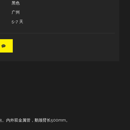
黑色
广州
5-7 天
向。内外双金属管，鹅颈臂长500mm。