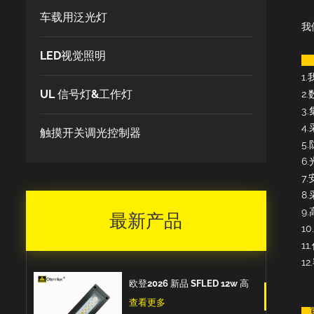
车载用泛光灯
我
LED视觉照明
1
UL 信号灯&工作灯
2
3
4
触摸开关调光控制器
5
6
7
8
9
最新产品
1
1
12
欧登2026 新品 SFLED 12w 高
品质出口欧洲IP67防水防油防
查看更多