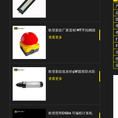
爆设备工作灯机床工作灯
欧登新款厂家直销 MT手拍脚踏
开关紧急按钮蘑菇头脚踏板自
查看更多
我复位防水和防尘紧急停止开
关
欧登新款批发价5W圆形防水防
爆防油IP67数控机床工作灯
查看更多
欧登照明OS60 可编程计算机