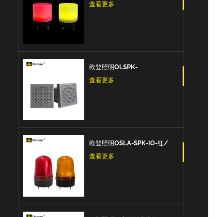
控制多色7色 5v Usb信号警示
查看更多
灯
欧登照明OLSPK-
IO/CAN/RS485信号扬声器IO
查看更多
+ RS485 + CAN报警信号
欧登照明OSLA-SPK-IO-红/
黄/蓝 信号灯闪亮爆闪的信号
查看更多
扬声器