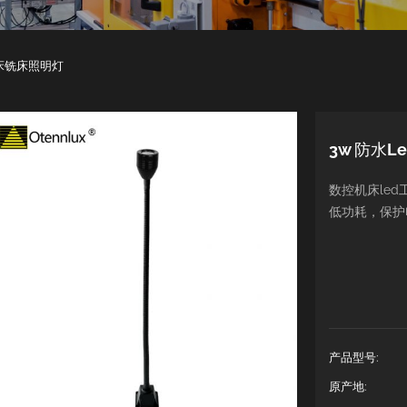
冲床铣床照明灯
3w 防水
数控机床le
低功耗，保护
产品型号:
原产地: