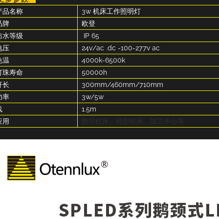
产品名称
3w 机床工作照明灯
品牌
欧登
防水等级
IP 65
电压
24v/ac .dc -100-277v ac
色温
4000k-6500k
灯珠寿命
50000h
杆长
300mm/460mm/710mm
功率
3w/5w
线
1.5m
应用
数控机床、轻型机床、加工中心等