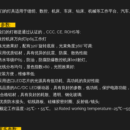
们的灯具适用于缝纫、数控、机床、车床、钻床、机械等工作平台、汽车
参数:
.我们的灯都是通过认证的，CCC, CE, ROHS等;
.数控机床万向灯ip65工作灯
.集光效果好，配有320°旋转底座，光束角度360°可调;
.采用优质铝材，具有优异的抗震、防腐、散热性能
.防水等级IP65，防油，防腐防爆数控机床led射灯。
.光线分布均匀，显色指数>80，光照效果好;
.安装方便，维修率低;
.采用进口LED芯片的光源具有低功耗、高功耗的良好性能
.高品质的AC/DC LED驱动器，具有良好的参数，低功耗，保护电路功能，
0.合格铝材，具有良好的耗散、透明、钢化玻璃;
1.优质防水接头、铝线路板、硅橡胶密封圈、反射镜/镜头;
.额定工作温度:-25℃~ + 55℃。 12.Rated working temperature:-25℃~+5
更多参数
: