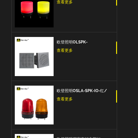
控制多色7色 5v Usb信号警示
查看更多
灯
欧登照明OLSPK-
IO/CAN/RS485信号扬声器IO
查看更多
+ RS485 + CAN报警信号
欧登照明OSLA-SPK-IO-红/
黄/蓝 信号灯闪亮爆闪的信号
查看更多
扬声器