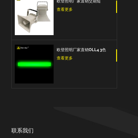
欧登照明厂家直销交期短
DOLSPK CAN/RS485/IO型
查看更多
信号扬声器
欧登照明厂家直销OLL4 3色
Led三色信号条型灯
查看更多
联系我们