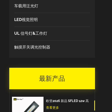
车载用泛光灯
LED视觉照明
UL 信号灯&工作灯
触摸开关调光控制器
最新产品
欧登2026 新品 SFLED 12w 高
品质出口欧洲IP67防水防油防
查看更多