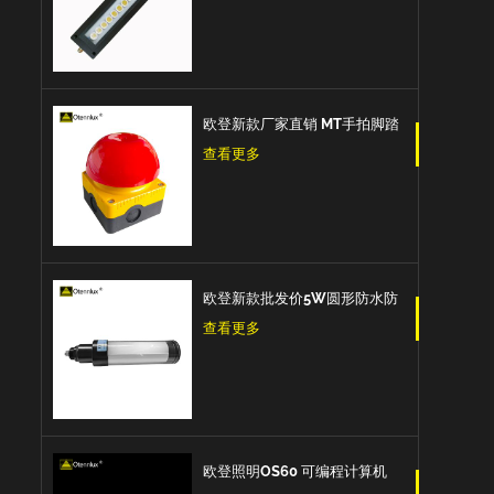
爆设备工作灯机床工作灯
欧登新款厂家直销 MT手拍脚踏
开关紧急按钮蘑菇头脚踏板自
查看更多
我复位防水和防尘紧急停止开
关
欧登新款批发价5W圆形防水防
爆防油IP67数控机床工作灯
查看更多
欧登照明OS60 可编程计算机