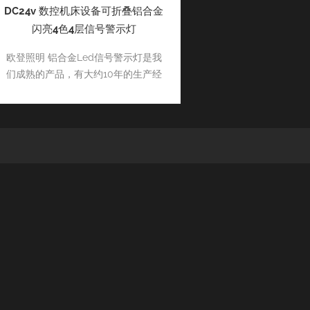
DC24v 数控机床设备可折叠铝合金
闪亮4色4层信号警示灯
欧登照明 铝合金Led信号警示灯是我
们成熟的产品，有大约10年的生产经
验，24v/100-277v可供选择。四色四
层，多种颜色可选，可以按照自己的
需要排列颜色，可带蜂鸣器，可做闪
亮效果。